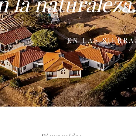
n la naturaleza
EN LAS SIERR