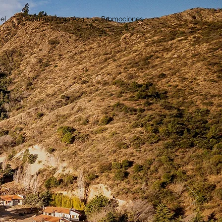
el
Cabañas Loma Azul
Promociones