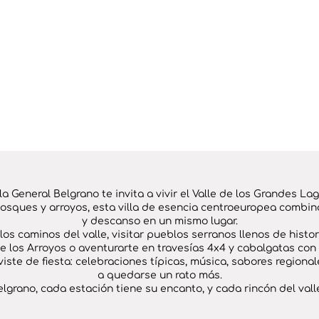
lla General Belgrano te invita a vivir el Valle de los Grandes Lag
osques y arroyos, esta villa de esencia centroeuropea combina
y descanso en un mismo lugar.
os caminos del valle, visitar pueblos serranos llenos de histor
 los Arroyos o aventurarte en travesías 4x4 y cabalgatas con v
 viste de fiesta: celebraciones típicas, música, sabores region
a quedarse un rato más.
lgrano, cada estación tiene su encanto, y cada rincón del valle