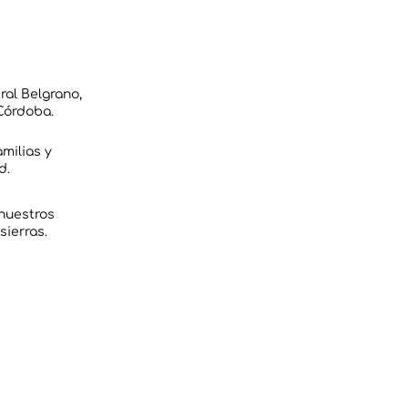
ral Belgrano,
 Córdoba.
amilias y
d.
 nuestros
sierras.