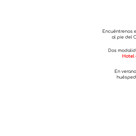
Encuéntrenos en
al pie del 
Dos modalid
Hotel 
En verano
huéspede